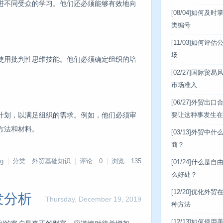
进不同受众的学习。他们还必须能够有效地向
[08/04]
如何及时
类编号
[11/03]
如何评估
场
使用批判性思维技能。他们必须确定组织的培
[02/27]
国际贸易
市场准入
[06/27]
外贸出口
计划，以满足组织的需求。例如，他们必须审
要让这种事发生在
方法和材料。
[03/13]
外贸中什
商？
g
分类: 外贸基础知识
评论: 0
浏览:
135
[01/24]
什么是自
么好处？
[12/20]
优化外贸在
发分析
Thursday, December 19, 2019
种方法
[12/13]
如何使用