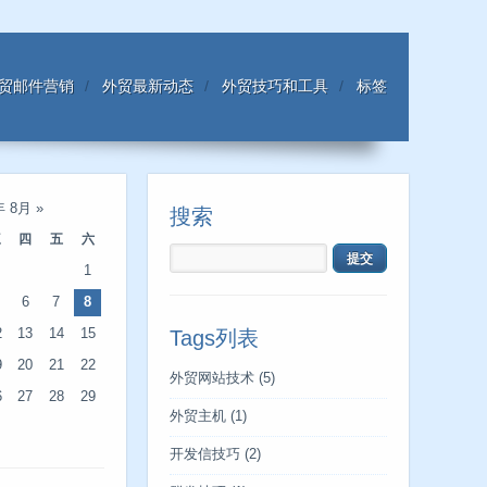
贸邮件营销
外贸最新动态
外贸技巧和工具
标签
年 8月
»
搜索
三
四
五
六
1
6
7
8
2
13
14
15
Tags列表
9
20
21
22
外贸网站技术
(5)
6
27
28
29
外贸主机
(1)
开发信技巧
(2)