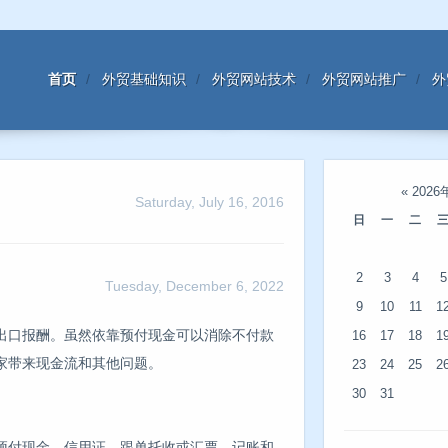
首页
外贸基础知识
外贸网站技术
外贸网站推广
外
«
2026
Saturday, July 16, 2016
日
一
二
2
3
4
5
Tuesday, December 6, 2022
9
10
11
1
出口报酬。虽然依靠预付现金可以消除不付款
16
17
18
1
家带来现金流和其他问题。
23
24
25
2
30
31
预付现金、信用证、跟单托收或汇票、记账和