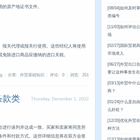
用的原产地证书文件。
[08/04]
如何及时
类编号
[11/03]
如何评估
场
、报关代理或报关行使用。这些经纪人将使用
[02/27]
国际贸易
市场准入
或免除进口商品应缴纳的进口关税。
[06/27]
外贸出口
要让这种事发生在
g
分类: 外贸基础知识
评论: 0
浏览:
251
[03/13]
外贸中什
商？
条款类
Thursday, December 1, 2022
[01/24]
什么是自
么好处？
[12/20]
优化外贸在
款进行谈判并达成一致。买家和卖家将同意所
种方法
条件和付款方式。这些详细信息将在双方会签
[12/13]
如何使用