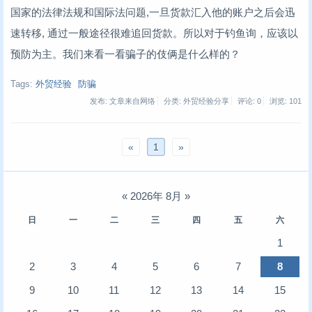
国家的法律法规和国际法问题,一旦货款汇入他的账户之后会迅
速转移, 通过一般途径很难追回货款。所以对于钓鱼询，应该以
预防为主。我们来看一看骗子的伎俩是什么样的？
Tags:
外贸经验
防骗
发布: 文章来自网络
分类: 外贸经验分享
评论: 0
浏览:
101
«
1
»
«
2026年 8月
»
日
一
二
三
四
五
六
1
2
3
4
5
6
7
8
9
10
11
12
13
14
15