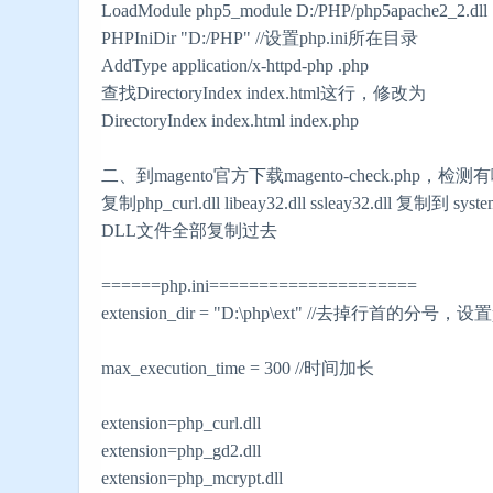
LoadModule php5_module D:/PHP/php5apache2_2.dll
PHPIniDir "D:/PHP" //设置php.ini所在目录
AddType application/x-httpd-php .php
查找DirectoryIndex index.html这行，修改为
DirectoryIndex index.html index.php
二、到magento官方下载magento-check.php
复制php_curl.dll libeay32.dll ssleay32.d
DLL文件全部复制过去
======php.ini=====================
extension_dir = "D:\php\ext" //去掉行首的分
max_execution_time = 300 //时间加长
extension=php_curl.dll
extension=php_gd2.dll
extension=php_mcrypt.dll