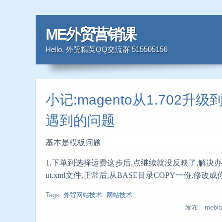
ME外贸营销课
Hello, 外贸精英QQ交流群 515505156
小记:magento从1.702升级
遇到的问题
基本是模板问题
1,下单到选择运费这步后,点继续就没反映了,解决办法,到
ut.xml文件,正常后,从BASE目录COPY一份,修
Tags:
外贸网站技术
网站技术
发布: meblo