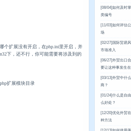
[08/04]
如何及时
类编号
[11/03]
如何评估
场
[02/27]
国际贸易
，检测有哪个扩展没有开启，在php.ini里开启，并
市场准入
ll 复制到 system32下，还不行，你可能需要将涉及到的
[06/27]
外贸出口
要让这种事发生在
[03/13]
外贸中什
号，设置php扩展模块目录
商？
[01/24]
什么是自
么好处？
[12/20]
优化外贸在
种方法
[12/13]
如何使用