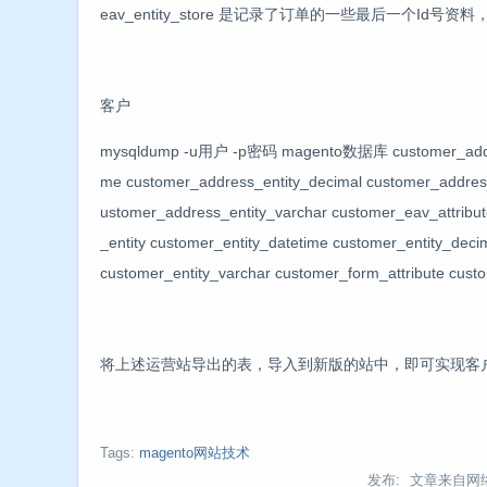
eav_entity_store 是记录了订单的一些最后一个I
客户
mysqldump -u用户 -p密码 magento数据库 customer_address
me customer_address_entity_decimal customer_address_
ustomer_address_entity_varchar customer_eav_attribut
_entity customer_entity_datetime customer_entity_decim
customer_entity_varchar customer_form_attribute cus
将上述运营站导出的表，导入到新版的站中，即可实现客
Tags:
magento网站技术
发布: 文章来自网