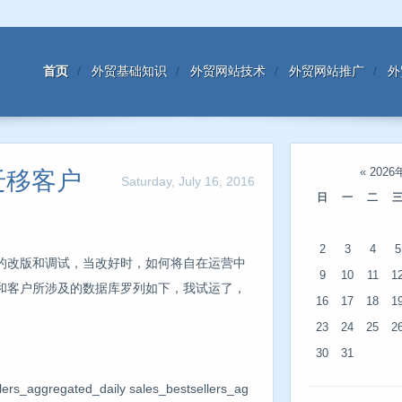
首页
外贸基础知识
外贸网站技术
外贸网站推广
外
«
2026
迁移客户
Saturday, July 16, 2016
日
一
二
2
3
4
5
站的改版和调试，当改好时，如何将自在运营中
9
10
11
1
单和客户所涉及的数据库罗列如下，我试运了，
16
17
18
1
23
24
25
2
30
31
_aggregated_daily sales_bestsellers_ag