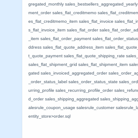
gregated_monthly sales_bestsellers_aggregated_yearly 
ment_order sales_flat_creditmemo sales_flat_creditme
es_flat_creditmemo_item sales_flat_invoice sales_flat_
s_flat_invoice_item sales_flat_order sales_flat_order_a
_item sales_flat_order_payment sales_flat_order_status
ddress sales_flat_quote_address_item sales_flat_quote_
t_quote_payment sales_flat_quote_shipping_rate sales
sales_flat_shipment_grid sales_flat_shipment_item sal
gated sales_invoiced_aggregated_order sales_order_ag
_order_status_label sales_order_status_state sales_or
urring_profile sales_recurring_profile_order sales_re
d_order sales_shipping_aggregated sales_shipping_agg
alesrule_coupon_usage salesrule_customer salesrule_lab
entity_store>order.sql