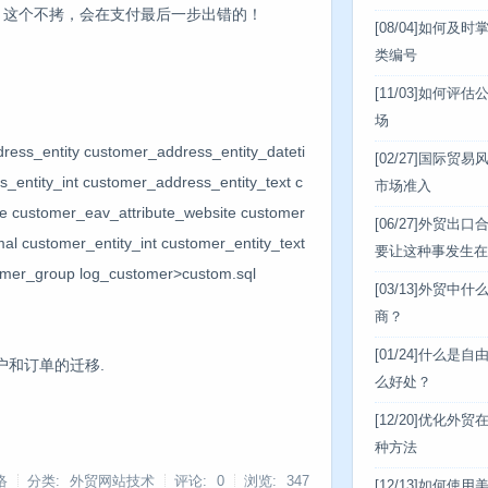
d号资料，这个不拷，会在支付最后一步出错的！
[08/04]
如何及时
类编号
[11/03]
如何评估
场
_entity customer_address_entity_dateti
[02/27]
国际贸易
entity_int customer_address_entity_text c
市场准入
e customer_eav_attribute_website customer
[06/27]
外贸出口
al customer_entity_int customer_entity_text
要让这种事发生在
tomer_group log_customer>custom.sql
[03/13]
外贸中什
商？
[01/24]
什么是自
户和订单的迁移.
么好处？
[12/20]
优化外贸在
种方法
络
分类: 外贸网站技术
评论: 0
浏览:
347
[12/13]
如何使用