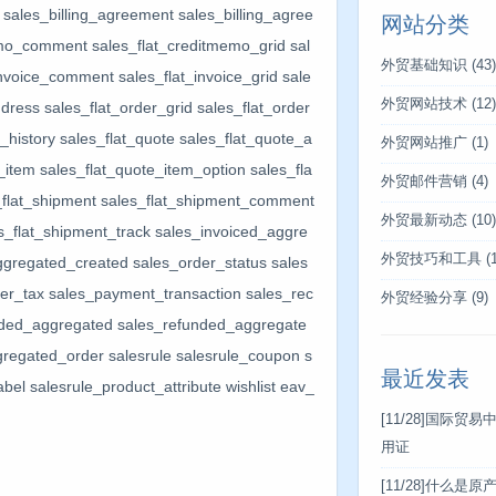
sales_billing_agreement sales_billing_agree
网站分类
mo_comment sales_flat_creditmemo_grid sal
外贸基础知识
(43)
invoice_comment sales_flat_invoice_grid sale
外贸网站技术
(12)
ddress sales_flat_order_grid sales_flat_order
_history sales_flat_quote sales_flat_quote_a
外贸网站推广
(1)
item sales_flat_quote_item_option sales_fla
外贸邮件营销
(4)
_flat_shipment sales_flat_shipment_comment
外贸最新动态
(10)
es_flat_shipment_track sales_invoiced_aggre
外贸技巧和工具
(1
gregated_created sales_order_status sales
der_tax sales_payment_transaction sales_rec
外贸经验分享
(9)
funded_aggregated sales_refunded_aggregate
regated_order salesrule salesrule_coupon s
最近发表
el salesrule_product_attribute wishlist eav_
[11/28]
国际贸易
用证
[11/28]
什么是原